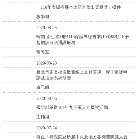
「110年表揚推展本土語言傑出貢獻獎」徵件
教學組
2020-08-25
轉知-衛生福利部113保護專線自本(109)年8月10日
起增設日語通譯服務
輔導室
2020-08-20
臺北市家長校園繳費線上支付宣導、親子帳號申
請及投票系統研習
資訊組
2020-08-06
國防部舉辦109年九三軍人節慶祝活動
生輔組
2020-07-24
修正「行政院及所屬中央及地方各機關聘僱人員