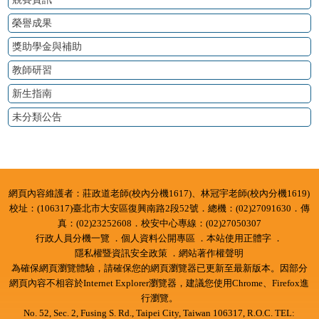
榮譽成果
獎助學金與補助
教師研習
新生指南
未分類公告
:::
網頁內容維護者：莊政道老師(校內分機1617)、林冠宇老師(校內分機1619)
校址：(106317)臺北市大安區復興南路2段52號．總機：(02)27091630．傳
真：(02)23252608．校安中心專線：(02)27050307
行政人員分機一覽
．
個人資料公開專區
．本站使用正體字 ．
隱私權暨資訊安全政策
．
網站著作權聲明
為確保網頁瀏覽體驗，請確保您的網頁瀏覽器已更新至最新版本。因部分
網頁內容不相容於Internet Explorer瀏覽器，建議您使用Chrome、Firefox進
行瀏覽。
No. 52, Sec. 2, Fusing S. Rd., Taipei City, Taiwan 106317, R.O.C. TEL: