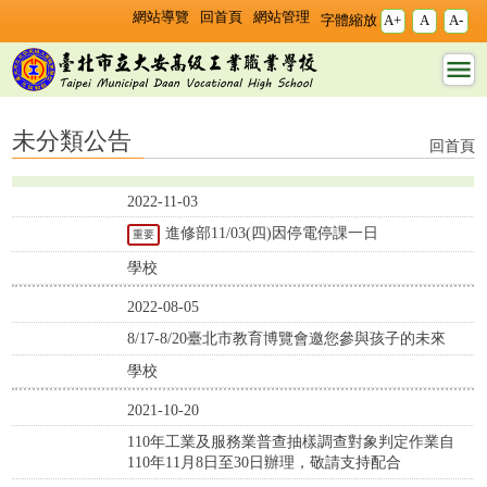
跳過上區塊
:::
:::
網站導覽
回首頁
網站管理
字體縮放
A+
A
A-
未分類公告 - 臺北市立
大安高工
未分類公告
回首頁
2022-11-03
進修部11/03(四)因停電停課一日
重要
學校
2022-08-05
8/17-8/20臺北市教育博覽會邀您參與孩子的未來
學校
2021-10-20
110年工業及服務業普查抽樣調查對象判定作業自
110年11月8日至30日辦理，敬請支持配合