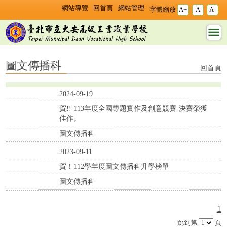
跳過上區塊
:::
:::
網站導覽
回首頁
網站管理
字體縮放
A+
A
A-
圖文傳播科 - 臺北市立
大安高工
圖文傳播科
回首頁
2024-09-19
賀!! 113年度全國專題實作及創意競賽-決賽榮獲
佳作。
圖文傳播科
2023-09-11
賀！112學年度圖文傳播科升學榜單
圖文傳播科
1
跳到第
頁