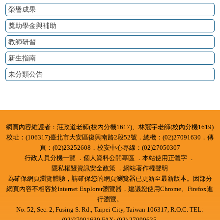
榮譽成果
獎助學金與補助
教師研習
新生指南
未分類公告
:::
網頁內容維護者：莊政道老師(校內分機1617)、林冠宇老師(校內分機1619)
校址：(106317)臺北市大安區復興南路2段52號．總機：(02)27091630．傳
真：(02)23252608．校安中心專線：(02)27050307
行政人員分機一覽
．
個人資料公開專區
．本站使用正體字 ．
隱私權暨資訊安全政策
．
網站著作權聲明
為確保網頁瀏覽體驗，請確保您的網頁瀏覽器已更新至最新版本。因部分
網頁內容不相容於Internet Explorer瀏覽器，建議您使用Chrome、Firefox進
行瀏覽。
No. 52, Sec. 2, Fusing S. Rd., Taipei City, Taiwan 106317, R.O.C. TEL:
(02)27091630 FAX: (02) 27090635