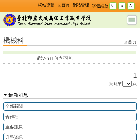
跳過上區塊
:::
:::
網站導覽
回首頁
網站管理
字體縮放
A+
A
A-
機械科 - 臺北市立大安
高工
機械科
回首頁
還沒有任何內容唷!
1
跳到第
頁
最新消息
全部新聞
合作社
重要訊息
升學資訊