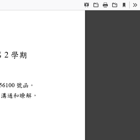
Current
Presentation
Open
Print
Download
To
View
Mode
第
學期
2
號函。
56100
的溝通和瞭解，
。