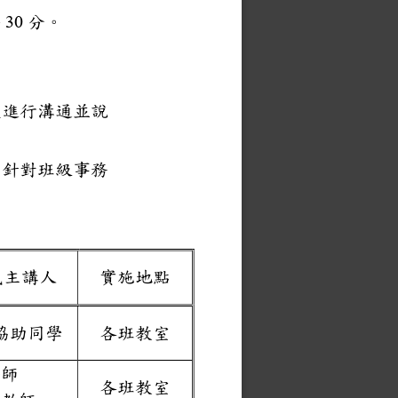
時
分
。
30
長進行溝通並說
，針對班級事務
或主講人
實施地點
協助同學
各班教室
導師
各班教室