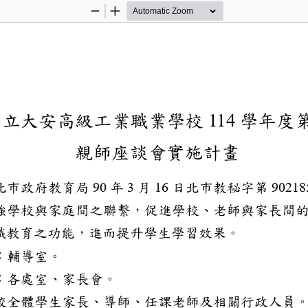
Zoom
Zoom
Out
In
市立大安高級工業職業學校
學年度
1
1
4
親師座談會
實施計
畫
北市政府教育局
年
月
日北市教秘字第
90
3
16
90218
強學校與家庭間之聯繫，促進學校、老師與家長間
職教育之功能，進而提升學生學習效果。
：輔導室。
：
各處室
、
家長會
。
校
全體
學生家長、導師
、
任課老師
及相關行政人員