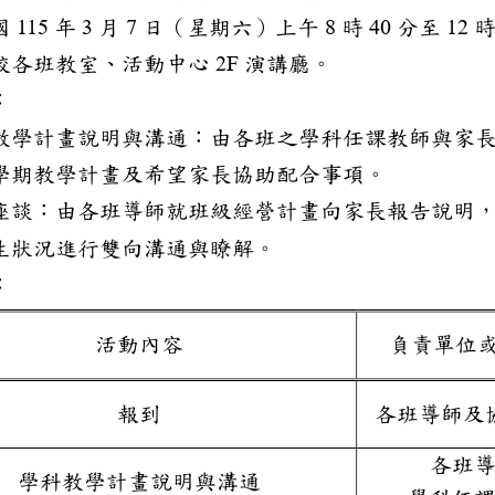
國
年
月
日（星期六）上午
時
分
至
1
1
5
3
7
8
4
0
12
校各班教室
、
活動中心
演講廳
。
2
F
：
教學計畫說明與溝通：由各班
之學科任課教師與家
學期
教學計畫及希望家長協助配合事項。
座談
：由各班導師就班級經營計畫向家長報告說明
生狀況進行雙向溝通與瞭解。
：
活動內容
負責單位
報到
各班導師及
各班
學科教學計畫說明與溝通