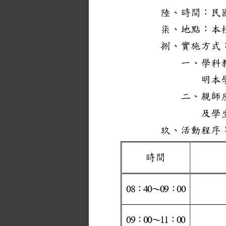
陸
、時間：民
柒
、地點：本
捌
、實施方式
一
、
學科
明
本
二
、
親師
及學
玖
、活動程序
時間
：
～
：
0
8
4
0
0
9
0
0
：
～
：
0
9
0
0
1
1
0
0