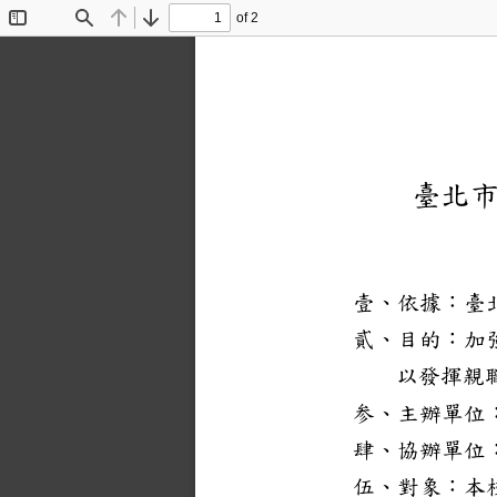
of 2
Toggle
Find
Previous
Next
Sidebar
臺北
壹
、依據：臺
貳
、
目的：加
以發揮親
参
、主辦單位
肆
、協辦單位
伍
、對象：本