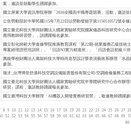
案，邀請並鼓勵學生踴躍參加。
國立屏東大學資訊學院舉辦「2026全國高中職專題競賽」活動，邀請
公告勞動部於中華民國115年7月22日以勞動發能字第1150510572
國立臺北科技大學與財團法人國家實驗研究院國家儀器科技研究中心合作
應用教師研習營」，請踴躍報名參加。
國立彰化師範大學進修學院推廣教育課程「第22期-就業服務乙級技術士
專案經理證照培訓班」、「日語N3實力精進班」、「日語會話初級Ⅱ
萬能學校財團法人萬能科技大學時尚造型設計暨表演藝術系辦理「水晶
參加。
徵才_台灣博世舒適科技空調設備販賣股份有限公司/空調維修服務工程
國立臺北科技大學與財團法人國家實驗研究院半導體研究中心合作辦理1
研習」課程，邀請教師踴躍報名參加。
國立臺灣科技大學辦理「AI機器人開發實務研習營」，敬邀教師踴躍參
7
8
9
10
11
12
13
14
15
16
17
18
19
20
21
22
23
24
25
26
27
2
50
51
52
53
54
55
56
57
58
59
60
61
62
63
64
65
66
67
68
69
7
88