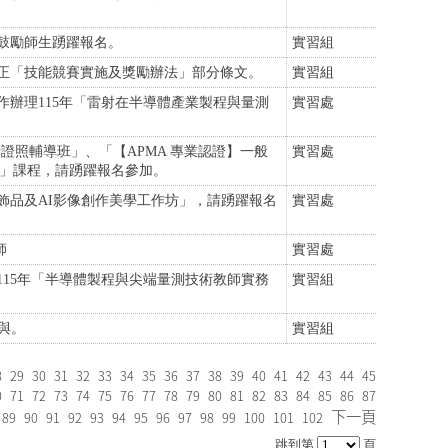
並鼓勵師生踴躍報名。
實習組
號令修正「技能競賽實施及獎勵辦法」部分條文。
實習組
辦理115年「雷射在半導體產業製程與量測
實習處
證照輔導班」、「【APMA 專業認證】一般
實習處
班」課程，請踴躍報名參加。
飾品及AI影像創作美學工作坊」，請踴躍報名
實習處
師
實習處
15年「半導體製程與尖端量測技術教師實務
實習組
與。
實習組
8
29
30
31
32
33
34
35
36
37
38
39
40
41
42
43
44
45
0
71
72
73
74
75
76
77
78
79
80
81
82
83
84
85
86
87
下一頁
89
90
91
92
93
94
95
96
97
98
99
100
101
102
跳到第
頁