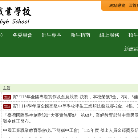
:::
網站導覽
回首
位
各委員會
師生專區
新生指南
線上服務
招
新建
主旨
賀!!115年全國專題實作及創意競賽-決賽，本校榮獲3金、2銅、5佳
賀!! 114學年度全國高級中等學校學生工業類技藝競賽-2金、4銀、
「臺灣國際學生創意設計大賽實施要點」第6點，業經教育部於中華民國115年8
號令修正發布。
中國工業職業教育學會(以下簡稱中工會)「115年度 傑出人員金鐸獎