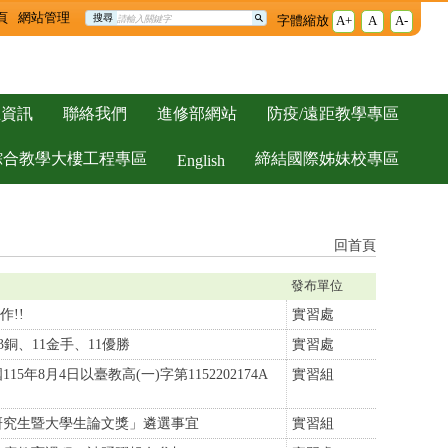
頁
網站管理
搜尋
字體縮放
A+
A
A-
生資訊
聯絡我們
進修部網站
防疫/遠距教學專區
綜合教學大樓工程專區
締結國際姊妹校專區
English
回首頁
發布單位
作!!
實習處
3銅、11金手、11優勝
實習處
月4日以臺教高(一)字第1152202174A
實習組
及研究生暨大學生論文獎」遴選事宜
實習組