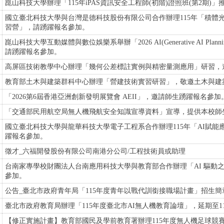
崑山科技大學辦理「115年iPAS資訊安全工程師(初階)證照班(第2期
國立臺北科技大學與台灣是德科技股份有限公司合作辦理115年「積體
習營」，請踴躍報名參加。
崑山科技大學互動媒體與數位娛樂系舉辦「2026 AI(Generative AI Plannin
請踴躍報名參加。
高屏區技術教學中心辦理「幾何公差標註實例與精密量測應用」研習，
教育部土木與建築群科中心辦理「營建技術實習研習」，敬邀土木與建
「2026第6屆香港亞洲創新發明展覽會 AEII」，邀請師生踴躍報名參加
「交通部民用航空局無人機飛航安全知識宣導資料」宣導，提供本校師
國立臺北科技大學與龍華科技大學電子工程系合作辦理115年「AI賦能
躍報名參加。
徵才_六福開發股份有限公司南港分公司/工程技術員或助理
台南家專學校財團法人台南應用科技大學與教育部合作辦理「AI 驅動
參加。
公告_臺北市政府青年局「115年度青年以戰代訓銜接職場計畫」招生
臺北市政府教育局辦理「115年度臺北市AI無人機教育論壇」，延期至1
【修正實施計畫】教育部國民及學前教育署辦理115年度無人機足球競